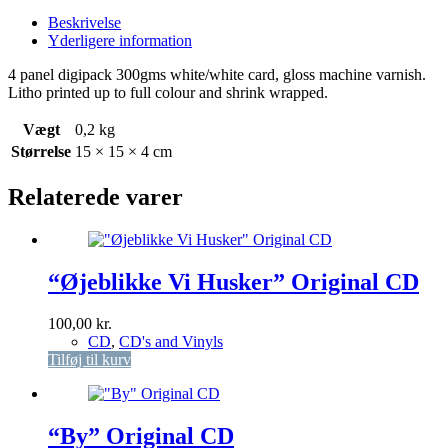
Drømme
Beskrivelse
Sagte
Yderligere information
Forbi"
Original
4 panel digipack 300gms white/white card, gloss machine varnish.
CD
Litho printed up to full colour and shrink wrapped.
antal
Vægt
0,2 kg
Størrelse
15 × 15 × 4 cm
Relaterede varer
“Øjeblikke Vi Husker” Original CD
100,00
kr.
CD
,
CD's and Vinyls
Tilføj til kurv
“By” Original CD