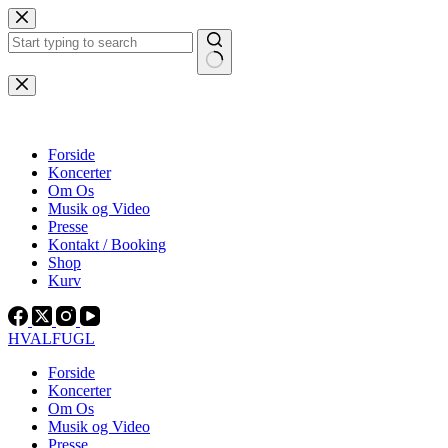
Fortsæt
til
indhold
Ingen
resultater
Forside
Koncerter
Om Os
Musik og Video
Presse
Kontakt / Booking
Shop
Kurv
HVALFUGL
Forside
Koncerter
Om Os
Musik og Video
Presse